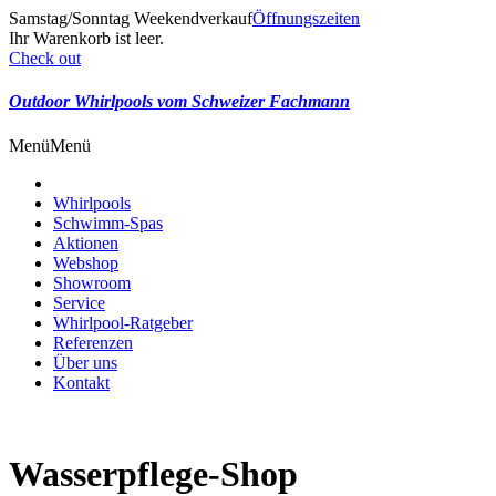
Samstag/Sonntag Weekendverkauf
Öffnungszeiten
Ihr Warenkorb ist leer.
Check out
Outdoor Whirlpools vom Schweizer Fachmann
Menü
Menü
Whirlpools
Schwimm-Spas
Aktionen
Webshop
Showroom
Service
Whirlpool-Ratgeber
Referenzen
Über uns
Kontakt
Wasserpflege-Shop