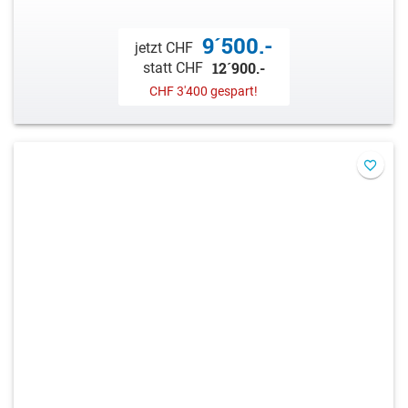
9´500.-
jetzt CHF
12´900.-
statt CHF
CHF 3'400 gespart!