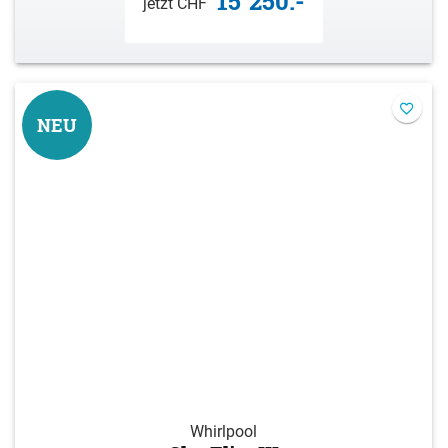
15´250.-
jetzt CHF
NEU
Whirlpool