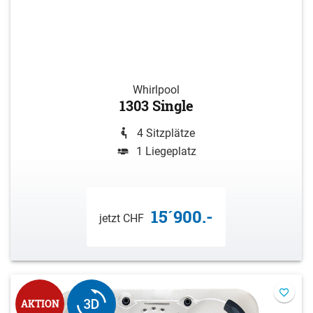
Whirlpool
1303 Single
4 Sitzplätze
1 Liegeplatz
15´900.-
jetzt CHF
AKTION