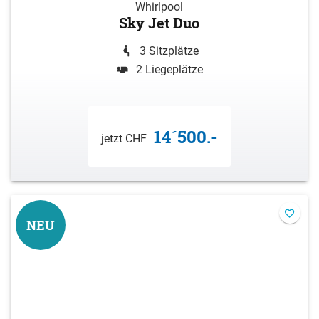
Whirlpool
Sky Jet Duo
3 Sitzplätze
2 Liegeplätze
14´500.-
jetzt CHF
NEU