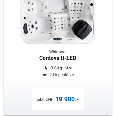
Whirlpool
Cordova II-LED
3 Sitzplätze
2 Liegeplätze
19´900.-
jetzt CHF