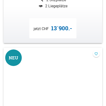
2 Liegeplätze
13´900.-
jetzt CHF
NEU