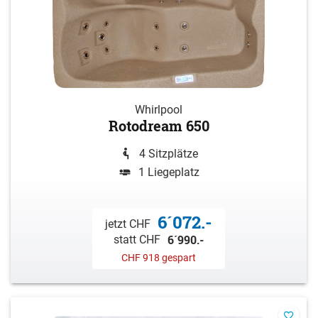
Whirlpool
Rotodream 650
4 Sitzplätze
1 Liegeplatz
6´072.-
jetzt CHF
6´990.-
statt CHF
CHF 918 gespart