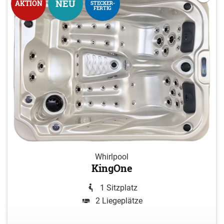
NEU
AKTION
STECKER-
FERTIG
Whirlpool
KingOne
1 Sitzplatz
2 Liegeplätze