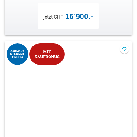
16´900.-
jetzt CHF
220/240V
MIT
STECKER-
KAUFBONUS
FERTIG