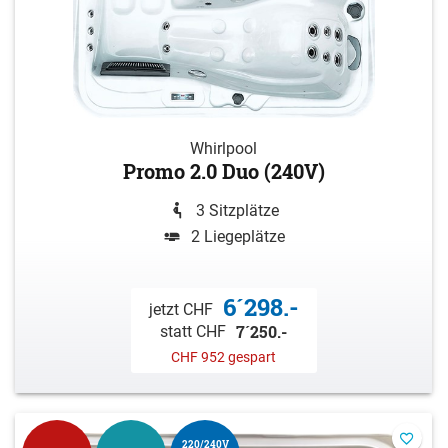
Whirlpool
Promo 2.0 Duo (240V)
3 Sitzplätze
2 Liegeplätze
6´298.-
jetzt CHF
7´250.-
statt CHF
CHF 952 gespart
220/240V