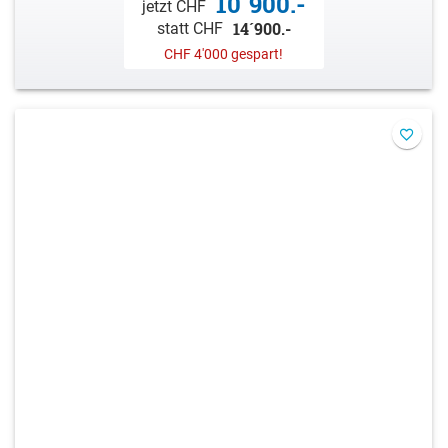
10´900.-
jetzt CHF
14´900.-
statt CHF
CHF 4'000 gespart!