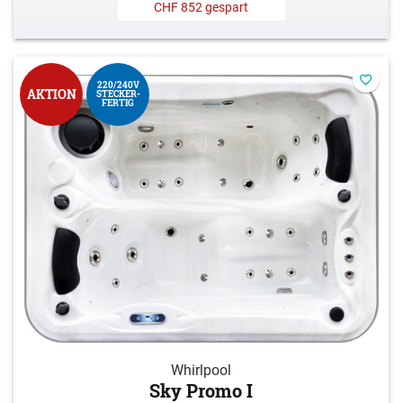
CHF 852 gespart
220/240V
AKTION
STECKER-
FERTIG
Whirlpool
Sky Promo I