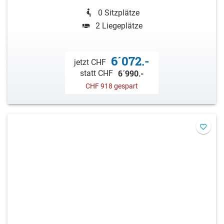
0 Sitzplätze
2 Liegeplätze
6´072.-
jetzt CHF
6´990.-
statt CHF
CHF 918 gespart