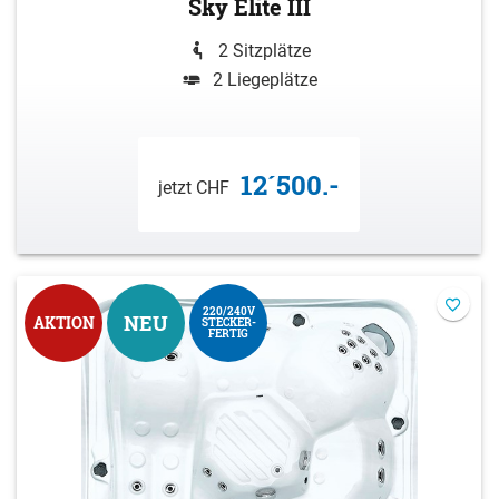
Sky Elite III
2 Sitzplätze
2 Liegeplätze
12´500.-
jetzt CHF
220/240V
NEU
AKTION
STECKER-
FERTIG