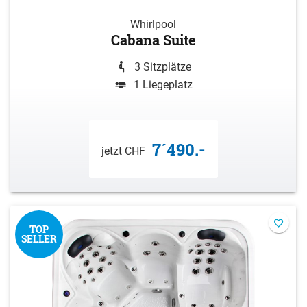
Whirlpool
Cabana Suite
3 Sitzplätze
1 Liegeplatz
7´490.-
jetzt CHF
TOP
SELLER