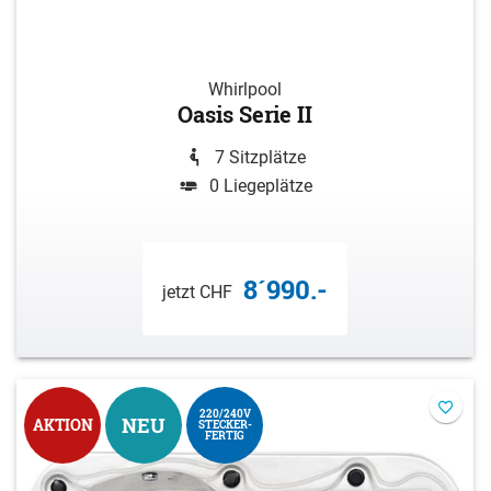
Whirlpool
Oasis Serie II
7 Sitzplätze
0 Liegeplätze
8´990.-
jetzt CHF
220/240V
NEU
AKTION
STECKER-
FERTIG