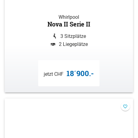
Whirlpool
Nova II Serie II
3 Sitzplätze
2 Liegeplätze
18´900.-
jetzt CHF