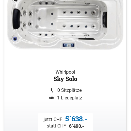
Whirlpool
Sky Solo
0 Sitzplätze
1 Liegeplatz
5´638.-
jetzt CHF
6´490.-
statt CHF