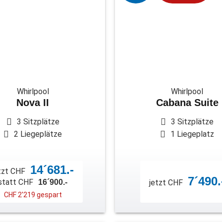
Whirlpool
Whirlpool
Nova II
Cabana Suite
3 Sitzplätze
3 Sitzplätze
2 Liegeplätze
1 Liegeplatz
14´681.-
tzt CHF
7´490.
statt CHF
16´900.-
jetzt CHF
CHF 2'219 gespart