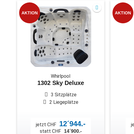
AKTION
AKTION
Whirlpool
1302 Sky Deluxe
3 Sitzplätze
2 Liegeplätze
12´944.-
jetzt CHF
j
statt CHF
14´900.-