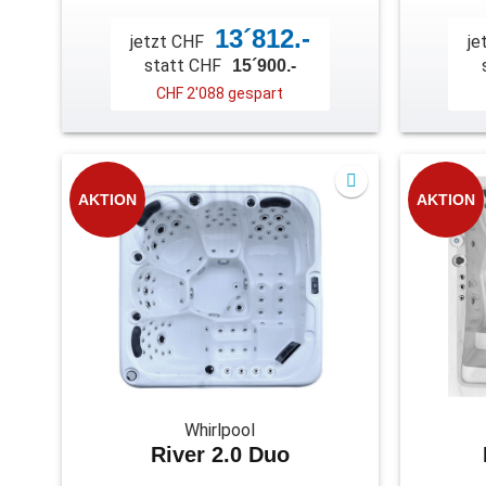
13´812.-
jetzt CHF
je
statt CHF
15´900.-
CHF 2'088 gespart
AKTION
AKTION
Whirlpool
River 2.0 Duo