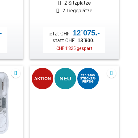
2 Sitzplätze
2 Liegeplätze
-
12´075.-
jetzt CHF
statt CHF
13´900.-
CHF 1'825 gespart
220/240V
NEU
AKTION
STECKER-
FERTIG