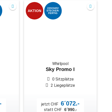
220/240V
AKTION
STECKER-
FERTIG
Whirlpool
Sky Promo I
0 Sitzplätze
2 Liegeplätze
-
6´072.-
jetzt CHF
statt CHF
6´990.-