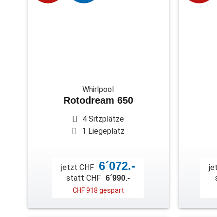
Whirlpool
Rotodream 650
4 Sitzplätze
1 Liegeplatz
6´072.-
jetzt CHF
je
statt CHF
6´990.-
CHF 918 gespart