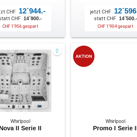
12´944.-
12´596
tzt CHF
jetzt CHF
statt CHF
statt CHF
14´900.-
14´500.-
CHF 1'956 gespart
CHF 1'904 gespart
AKTION
Whirlpool
Whirlpool
Nova II Serie II
Promo I Serie I