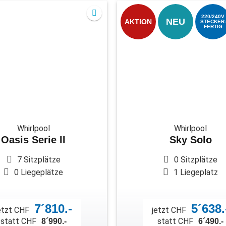
220/240V
NEU
AKTION
STECKER-
FERTIG
Whirlpool
Whirlpool
Oasis Serie II
Sky Solo
7 Sitzplätze
0 Sitzplätze
0 Liegeplätze
1 Liegeplatz
7´810.-
5´638.
etzt CHF
jetzt CHF
statt CHF
statt CHF
8´990.-
6´490.-