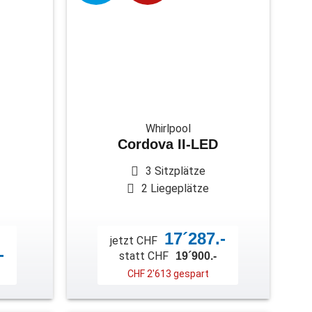
Whirlpool
Cordova II-LED
3 Sitzplätze
2 Liegeplätze
17´287.-
jetzt CHF
-
statt CHF
19´900.-
CHF 2'613 gespart