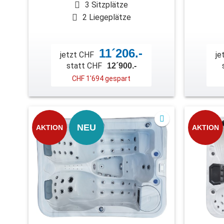
3 Sitzplätze
2 Liegeplätze
11´206.-
jetzt CHF
je
statt CHF
12´900.-
CHF 1'694 gespart
NEU
AKTION
AKTION