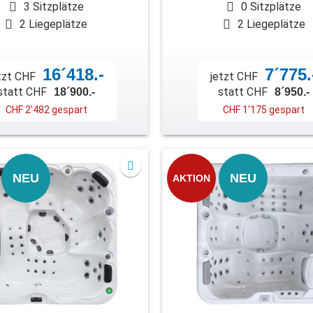
3 Sitzplätze
0 Sitzplätze
2 Liegeplätze
2 Liegeplätze
16´418.-
7´775.
tzt CHF
jetzt CHF
statt CHF
statt CHF
18´900.-
8´950.-
CHF 2'482 gespart
CHF 1'175 gespart
NEU
NEU
AKTION