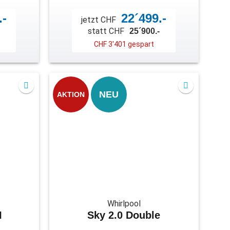
.-
22´499.-
jetzt CHF
statt CHF
25´900.-
CHF 3'401 gespart
NEU
AKTION
Whirlpool
I
Sky 2.0 Double