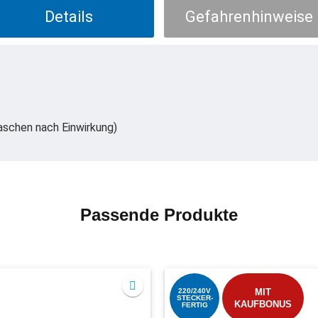
Details
Gefahrenhinweise
waschen nach Einwirkung)
Passende Produkte
220/240V
MIT
STECKER-
KAUFBONUS
FERTIG