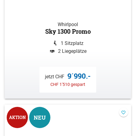
Whirlpool
Sky 1300 Promo
1 Sitzplatz
2 Liegeplätze
9´990.-
jetzt CHF
CHF 1'510 gespart
NEU
AKTION