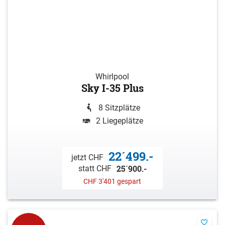
Whirlpool
Sky I-35 Plus
8 Sitzplätze
2 Liegeplätze
22´499.-
jetzt CHF
25´900.-
statt CHF
CHF 3'401 gespart