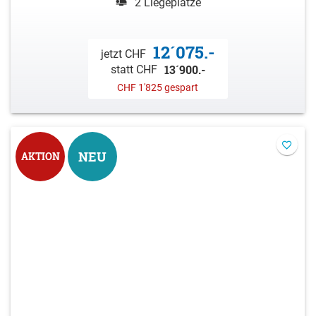
2 Liegeplätze
12´075.-
jetzt CHF
13´900.-
statt CHF
CHF 1'825 gespart
NEU
AKTION