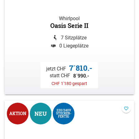
Whirlpool
Oasis Serie II
7 Sitzplätze
0 Liegeplätze
7´810.-
jetzt CHF
8´990.-
statt CHF
CHF 1'180 gespart
220/240V
NEU
AKTION
STECKER-
FERTIG