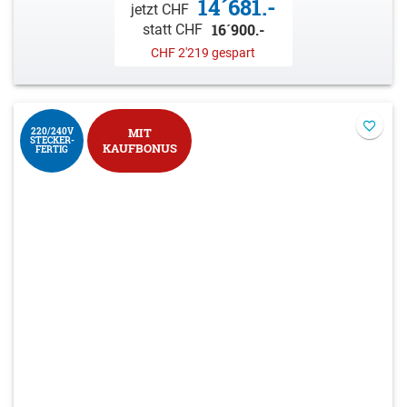
14´681.-
jetzt CHF
16´900.-
statt CHF
CHF 2'219 gespart
220/240V
MIT
STECKER-
KAUFBONUS
FERTIG