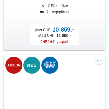
2 Sitzplätze
2 Liegeplätze
10´859.-
jetzt CHF
12´500.-
statt CHF
CHF 1'641 gespart
220/240V
NEU
AKTION
STECKER-
FERTIG