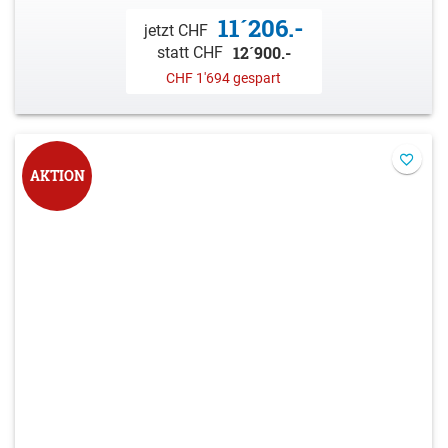
11´206.-
jetzt CHF
12´900.-
statt CHF
CHF 1'694 gespart
AKTION