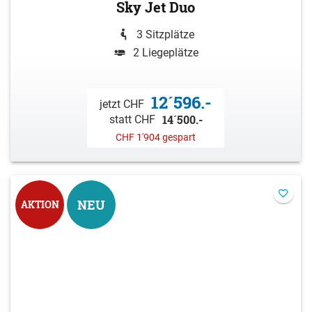
Sky Jet Duo
3 Sitzplätze
2 Liegeplätze
12´596.-
jetzt CHF
14´500.-
statt CHF
CHF 1'904 gespart
NEU
AKTION