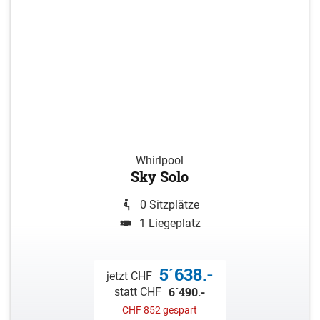
Whirlpool
Sky Solo
0 Sitzplätze
1 Liegeplatz
5´638.-
jetzt CHF
6´490.-
statt CHF
CHF 852 gespart