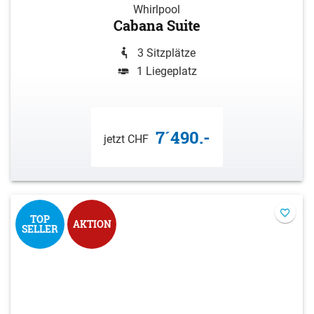
Whirlpool
Cabana Suite
3 Sitzplätze
1 Liegeplatz
7´490.-
jetzt CHF
TOP
AKTION
SELLER