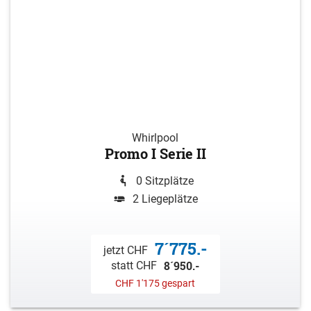
Whirlpool
Promo I Serie II
0 Sitzplätze
2 Liegeplätze
7´775.-
jetzt CHF
8´950.-
statt CHF
CHF 1'175 gespart