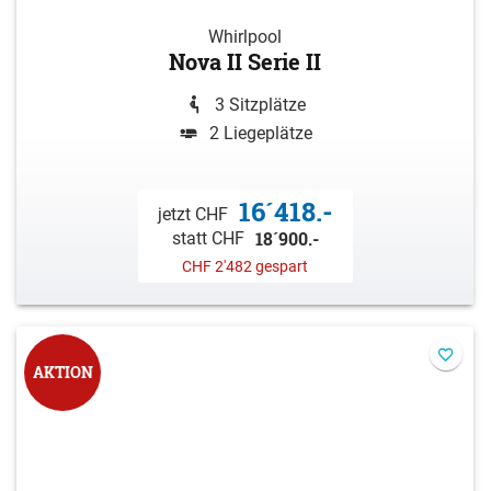
Whirlpool
Nova II Serie II
3 Sitzplätze
2 Liegeplätze
16´418.-
jetzt CHF
18´900.-
statt CHF
CHF 2'482 gespart
AKTION