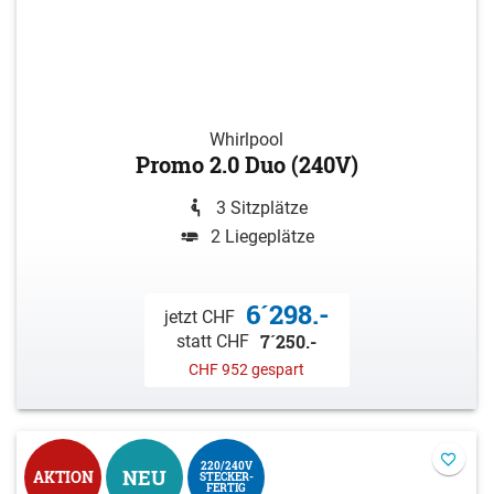
Whirlpool
Promo 2.0 Duo (240V)
3 Sitzplätze
2 Liegeplätze
6´298.-
jetzt CHF
7´250.-
statt CHF
CHF 952 gespart
220/240V
NEU
AKTION
STECKER-
FERTIG