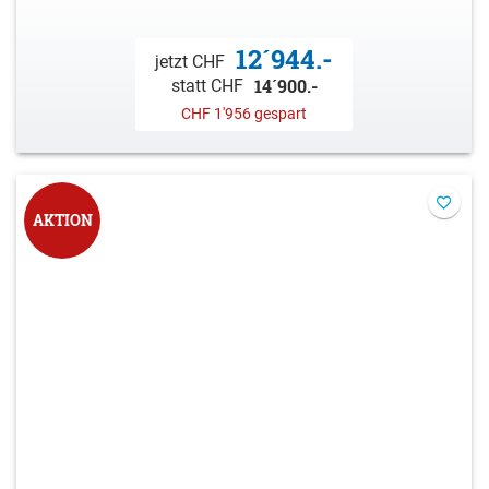
12´944.-
jetzt CHF
14´900.-
statt CHF
CHF 1'956 gespart
AKTION