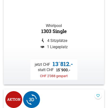
Whirlpool
1303 Single
4 Sitzplätze
1 Liegeplatz
13´812.-
jetzt CHF
15´900.-
statt CHF
CHF 2'088 gespart
AKTION