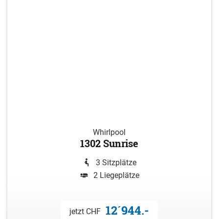
Whirlpool
1302 Sunrise
3 Sitzplätze
2 Liegeplätze
12´944.-
jetzt CHF