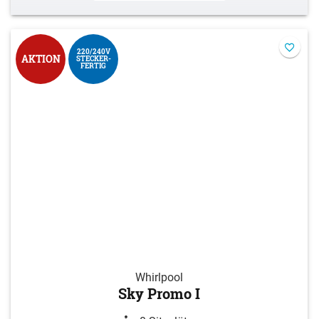
220/240V
AKTION
STECKER-
FERTIG
Whirlpool
Sky Promo I