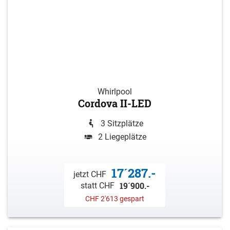
Whirlpool
Cordova II-LED
3 Sitzplätze
2 Liegeplätze
17´287.-
jetzt CHF
19´900.-
statt CHF
CHF 2'613 gespart