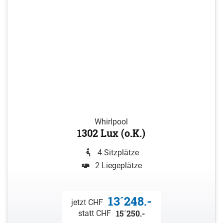
Whirlpool
1302 Lux (o.K.)
4 Sitzplätze
2 Liegeplätze
13´248.-
jetzt CHF
15´250.-
statt CHF