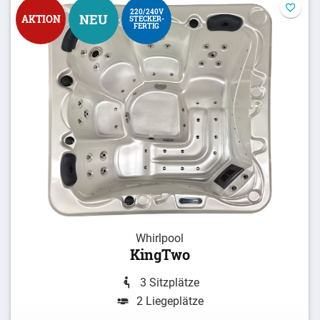
220/240V
NEU
AKTION
STECKER-
FERTIG
Whirlpool
KingTwo
3 Sitzplätze
2 Liegeplätze