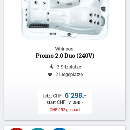
Whirlpool
Promo 2.0 Duo (240V)
3 Sitzplätze
2 Liegeplätze
6´298.-
jetzt CHF
7´250.-
statt CHF
CHF 952 gespart