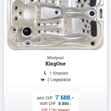
Whirlpool
KingOne
1 Sitzplatz
2 Liegeplätze
7´688.-
jetzt CHF
8´850.-
statt CHF
CHF 1'162 gespart