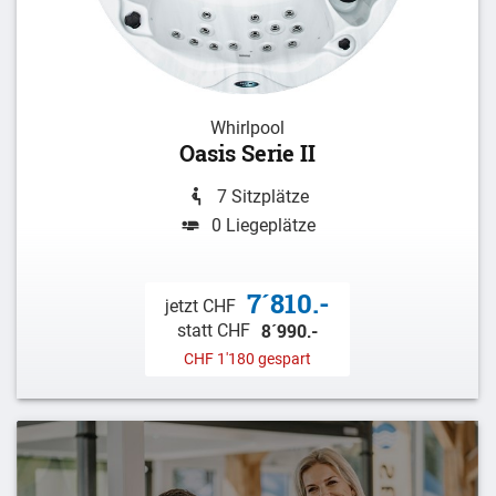
Whirlpool
Oasis Serie II
7 Sitzplätze
0 Liegeplätze
7´810.-
jetzt CHF
8´990.-
statt CHF
CHF 1'180 gespart