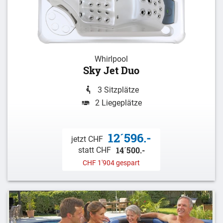
Whirlpool
Sky Jet Duo
3 Sitzplätze
2 Liegeplätze
12´596.-
jetzt CHF
14´500.-
statt CHF
CHF 1'904 gespart