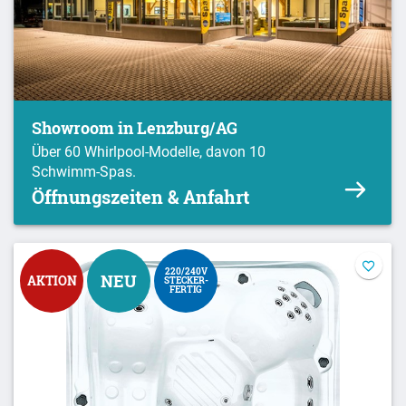
Showroom in Lenzburg/AG
Über 60 Whirlpool-Modelle, davon 10
Schwimm-Spas.
Öffnungszeiten & Anfahrt
220/240V
NEU
AKTION
STECKER-
FERTIG