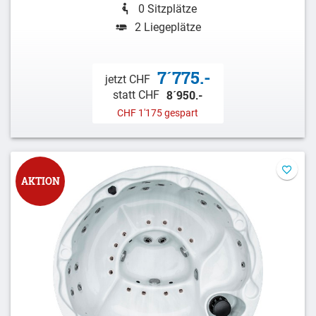
0 Sitzplätze
2 Liegeplätze
7´775.-
jetzt CHF
8´950.-
statt CHF
CHF 1'175 gespart
AKTION