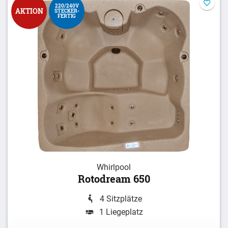
220/240V
AKTION
STECKER-
FERTIG
Whirlpool
Rotodream 650
4 Sitzplätze
1 Liegeplatz