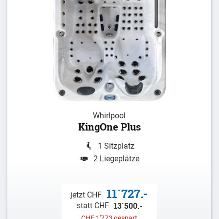
Whirlpool
KingOne Plus
1 Sitzplatz
2 Liegeplätze
11´727.-
jetzt CHF
13´500.-
statt CHF
CHF 1'773 gespart