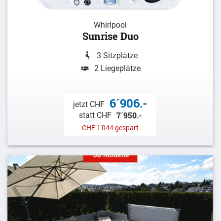
Whirlpool
Sunrise Duo
3 Sitzplätze
2 Liegeplätze
6´906.-
jetzt CHF
7´950.-
statt CHF
CHF 1'044 gespart