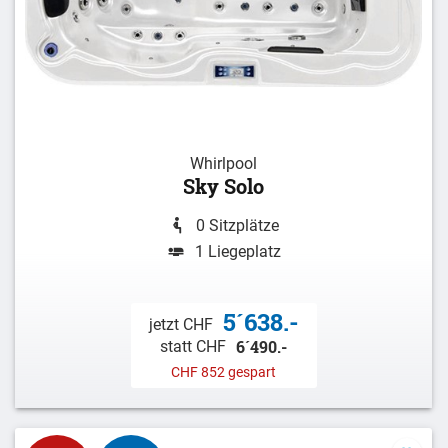
Whirlpool
Sky Solo
0 Sitzplätze
1 Liegeplatz
5´638.-
jetzt CHF
6´490.-
statt CHF
CHF 852 gespart