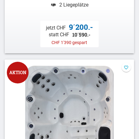
2 Liegeplätze
9´200.-
jetzt CHF
10´590.-
statt CHF
CHF 1'390 gespart
AKTION