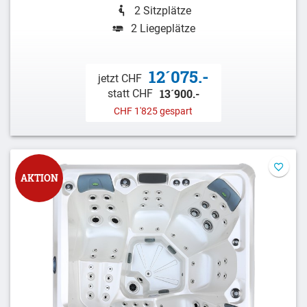
2 Sitzplätze
2 Liegeplätze
12´075.-
jetzt CHF
13´900.-
statt CHF
CHF 1'825 gespart
AKTION