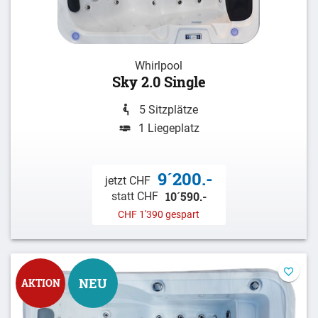
Whirlpool
Sky 2.0 Single
5 Sitzplätze
1 Liegeplatz
9´200.-
jetzt CHF
10´590.-
statt CHF
CHF 1'390 gespart
NEU
AKTION