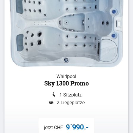
Whirlpool
Sky 1300 Promo
1 Sitzplatz
2 Liegeplätze
9´990.-
jetzt CHF