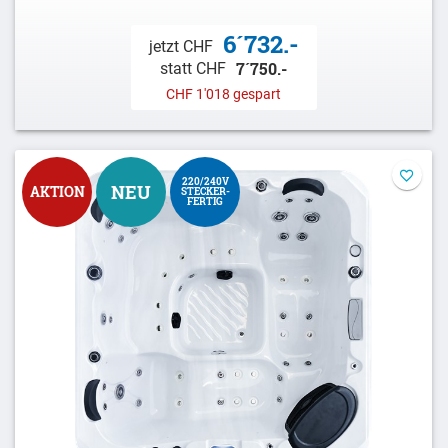
6´732.-
jetzt CHF
7´750.-
statt CHF
CHF 1'018 gespart
220/240V
NEU
AKTION
STECKER-
FERTIG