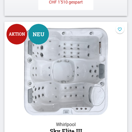
CHF 1'510 gespart
NEU
AKTION
Whirlpool
Sky Elite III