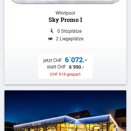
Whirlpool
Sky Promo I
0 Sitzplätze
2 Liegeplätze
6´072.-
jetzt CHF
6´990.-
statt CHF
CHF 918 gespart