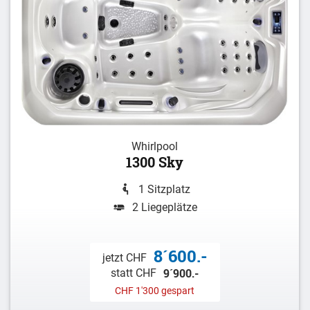
Whirlpool
1300 Sky
1 Sitzplatz
2 Liegeplätze
8´600.-
jetzt CHF
9´900.-
statt CHF
CHF 1'300 gespart