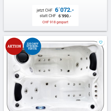
6´072.-
jetzt CHF
6´990.-
statt CHF
CHF 918 gespart
220/240V
AKTION
STECKER-
FERTIG