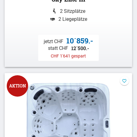
2 Sitzplätze
2 Liegeplätze
10´859.-
jetzt CHF
12´500.-
statt CHF
CHF 1'641 gespart
AKTION