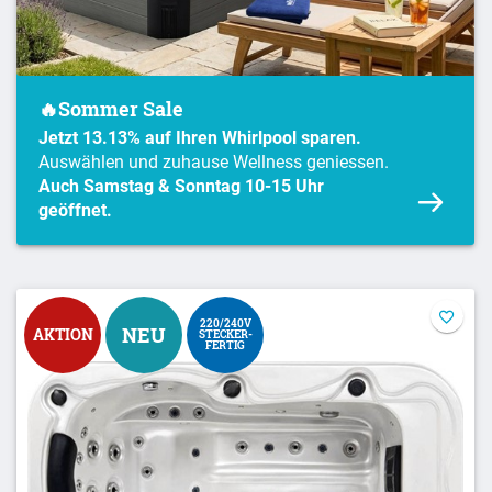
🔥Sommer Sale
Jetzt 13.13% auf Ihren Whirlpool sparen.
Auswählen und zuhause Wellness geniessen.
Auch
Samstag & Sonntag 10-15 Uhr
geöffnet.
220/240V
NEU
AKTION
STECKER-
FERTIG