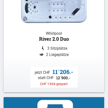
Whirlpool
River 2.0 Duo
3 Sitzplätze
2 Liegeplätze
11´206.-
jetzt CHF
12´900.-
statt CHF
CHF 1'694 gespart