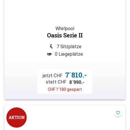
Whirlpool
Oasis Serie II
7 Sitzplätze
0 Liegeplätze
7´810.-
jetzt CHF
8´990.-
statt CHF
CHF 1'180 gespart
AKTION