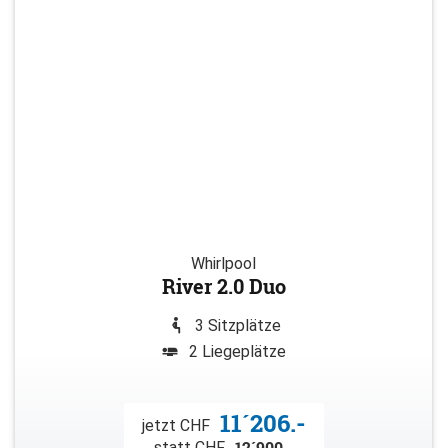
Whirlpool
River 2.0 Duo
3 Sitzplätze
2 Liegeplätze
11´206.-
jetzt CHF
12´900.-
statt CHF