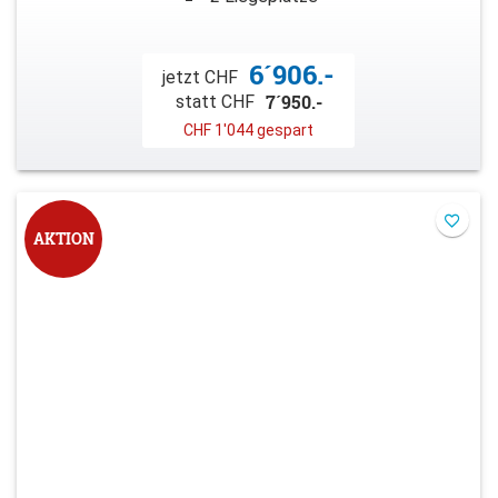
6´906.-
jetzt CHF
7´950.-
statt CHF
CHF 1'044 gespart
AKTION