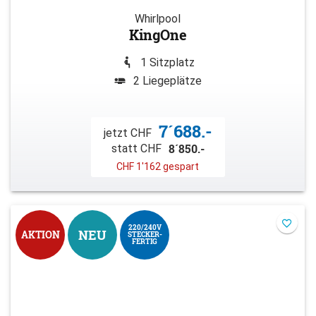
Whirlpool
KingOne
1 Sitzplatz
2 Liegeplätze
7´688.-
jetzt CHF
8´850.-
statt CHF
CHF 1'162 gespart
220/240V
NEU
AKTION
STECKER-
FERTIG