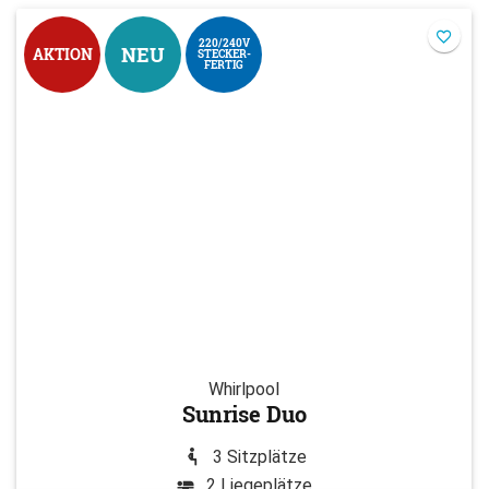
220/240V
NEU
AKTION
STECKER-
FERTIG
Whirlpool
Sunrise Duo
3 Sitzplätze
2 Liegeplätze