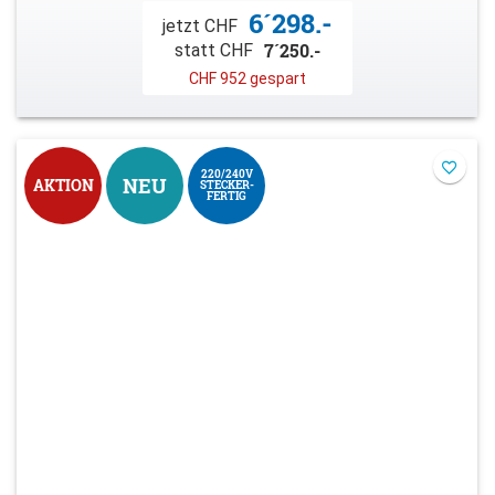
6´298.-
jetzt CHF
7´250.-
statt CHF
CHF 952 gespart
220/240V
NEU
AKTION
STECKER-
FERTIG