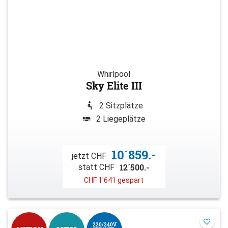
Whirlpool
Sky Elite III
2 Sitzplätze
2 Liegeplätze
10´859.-
jetzt CHF
12´500.-
statt CHF
CHF 1'641 gespart
220/240V