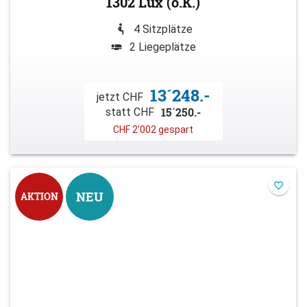
1302 Lux (o.K.)
4 Sitzplätze
2 Liegeplätze
13´248.-
jetzt CHF
15´250.-
statt CHF
CHF 2'002 gespart
NEU
AKTION