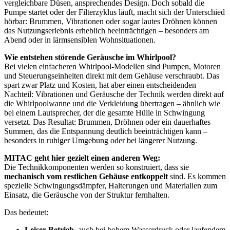
vergleichbare Düsen, ansprechendes Design. Doch sobald die
Pumpe startet oder der Filterzyklus läuft, macht sich der Unterschied
hörbar: Brummen, Vibrationen oder sogar lautes Dröhnen können
das Nutzungserlebnis erheblich beeinträchtigen – besonders am
Abend oder in lärmsensiblen Wohnsituationen.
Wie entstehen störende Geräusche im Whirlpool?
Bei vielen einfacheren Whirlpool-Modellen sind Pumpen, Motoren
und Steuerungseinheiten direkt mit dem Gehäuse verschraubt. Das
spart zwar Platz und Kosten, hat aber einen entscheidenden
Nachteil: Vibrationen und Geräusche der Technik werden direkt auf
die Whirlpoolwanne und die Verkleidung übertragen – ähnlich wie
bei einem Lautsprecher, der die gesamte Hülle in Schwingung
versetzt. Das Resultat: Brummen, Dröhnen oder ein dauerhaftes
Summen, das die Entspannung deutlich beeinträchtigen kann –
besonders in ruhiger Umgebung oder bei längerer Nutzung.
MITAC geht hier gezielt einen anderen Weg:
Die Technikkomponenten werden so konstruiert, dass sie
mechanisch vom restlichen Gehäuse entkoppelt
sind. Es kommen
spezielle Schwingungsdämpfer, Halterungen und Materialien zum
Einsatz, die Geräusche von der Struktur fernhalten.
Das bedeutet:
Leiser Betrieb,
auch bei hohem Wasserdruck oder laufendem