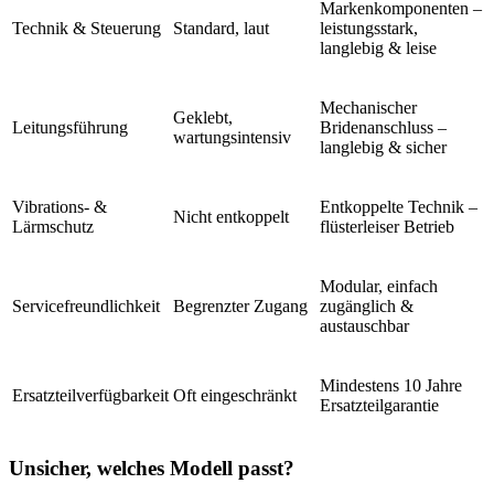
Markenkomponenten –
Technik & Steuerung
Standard, laut
leistungsstark,
langlebig & leise
Mechanischer
Geklebt,
Leitungsführung
Bridenanschluss –
wartungsintensiv
langlebig & sicher
Vibrations- &
Entkoppelte Technik –
Nicht entkoppelt
Lärmschutz
flüsterleiser Betrieb
Modular, einfach
Servicefreundlichkeit
Begrenzter Zugang
zugänglich &
austauschbar
Mindestens 10 Jahre
Ersatzteilverfügbarkeit
Oft eingeschränkt
Ersatzteilgarantie
Unsicher, welches Modell passt?