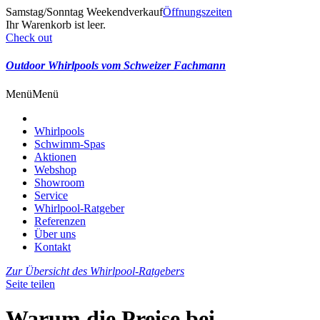
Samstag/Sonntag Weekendverkauf
Öffnungszeiten
Ihr Warenkorb ist leer.
Check out
Outdoor Whirlpools vom Schweizer Fachmann
Menü
Menü
Whirlpools
Schwimm-Spas
Aktionen
Webshop
Showroom
Service
Whirlpool-Ratgeber
Referenzen
Über uns
Kontakt
Zur Übersicht des Whirlpool-Ratgebers
Seite teilen
Warum die Preise bei