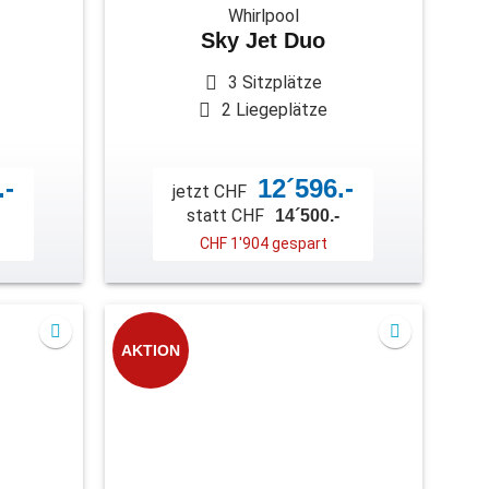
Whirlpool
Sky Jet Duo
3 Sitzplätze
2 Liegeplätze
.-
12´596.-
jetzt CHF
statt CHF
14´500.-
CHF 1'904 gespart
AKTION