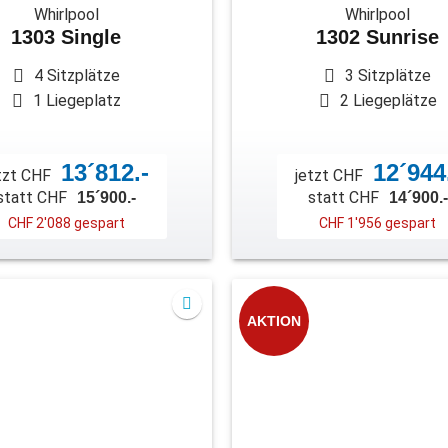
Whirlpool
Whirlpool
1303 Single
1302 Sunrise
4 Sitzplätze
3 Sitzplätze
1 Liegeplatz
2 Liegeplätze
13´812.-
12´944
tzt CHF
jetzt CHF
statt CHF
statt CHF
15´900.-
14´900.-
CHF 2'088 gespart
CHF 1'956 gespart
AKTION