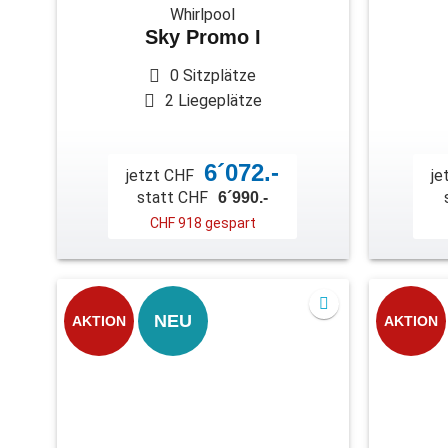
Whirlpool
Sky Promo I
0 Sitzplätze
2 Liegeplätze
6´072.-
jetzt CHF
je
statt CHF
6´990.-
CHF 918 gespart
NEU
AKTION
AKTION