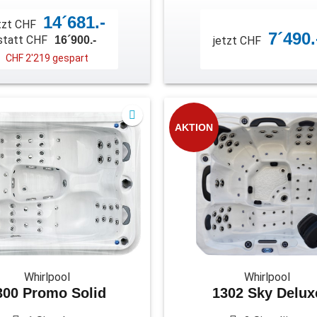
14´681.-
tzt CHF
7´490.
statt CHF
16´900.-
jetzt CHF
CHF 2'219 gespart
AKTION
Whirlpool
Whirlpool
300 Promo Solid
1302 Sky Delux