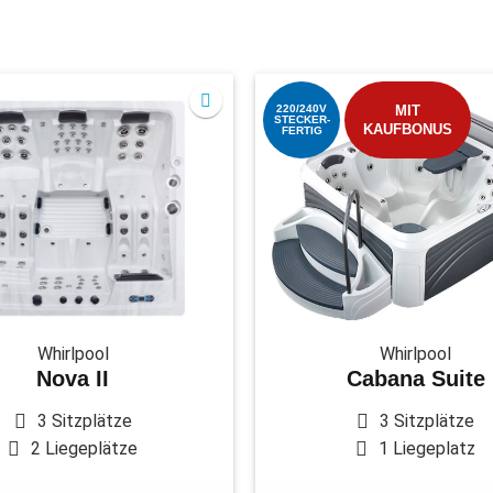
220/240V
MIT
STECKER-
KAUFBONUS
FERTIG
Whirlpool
Whirlpool
Nova II
Cabana Suite
3 Sitzplätze
3 Sitzplätze
2 Liegeplätze
1 Liegeplatz