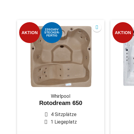
220/240V
AKTION
AKTION
STECKER-
FERTIG
Whirlpool
Rotodream 650
4 Sitzplätze
1 Liegeplatz