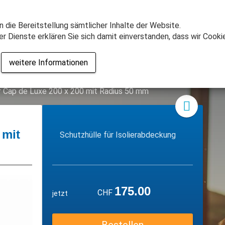
Beratung & Verkauf
+41 62 886 66 55
Heute geöffnet
n die Bereitstellung sämtlicher Inhalte der Website.
r Dienste erklären Sie sich damit einverstanden, dass wir Cook
mm-Spas
Aktionen
Webshop
Showroom
Service
Whi
weitere Informationen
 Cap de Luxe 200 x 200 mit Radius 50 mm
 mit
Schutzhülle für Isolierabdeckung
175.00
CHF
jetzt