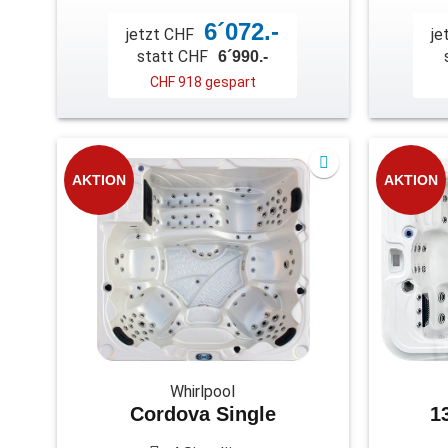
6´072.-
jetzt CHF
je
statt CHF
6´990.-
CHF 918 gespart
AKTION
AKTION
Whirlpool
Cordova Single
1