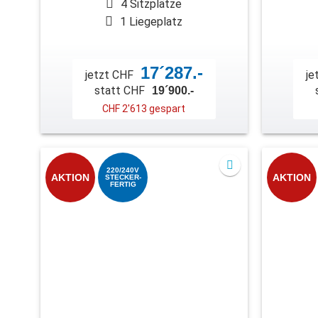
4 Sitzplätze
1 Liegeplatz
17´287.-
jetzt CHF
je
statt CHF
19´900.-
CHF 2'613 gespart
220/240V
AKTION
AKTION
STECKER-
FERTIG