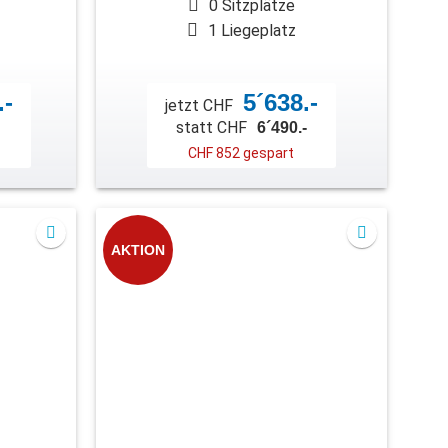
0 Sitzplätze
1 Liegeplatz
.-
5´638.-
jetzt CHF
statt CHF
6´490.-
CHF 852 gespart
AKTION