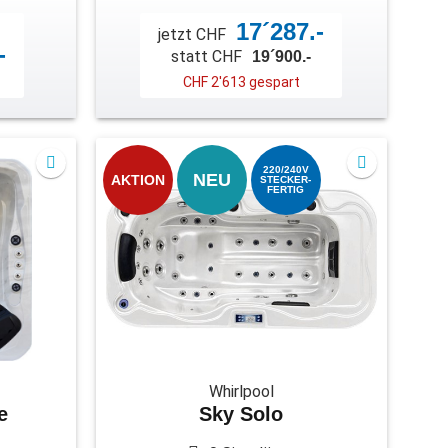
17´287.-
jetzt CHF
-
statt CHF
19´900.-
CHF 2'613 gespart
220/240V
NEU
AKTION
STECKER-
FERTIG
Whirlpool
e
Sky Solo